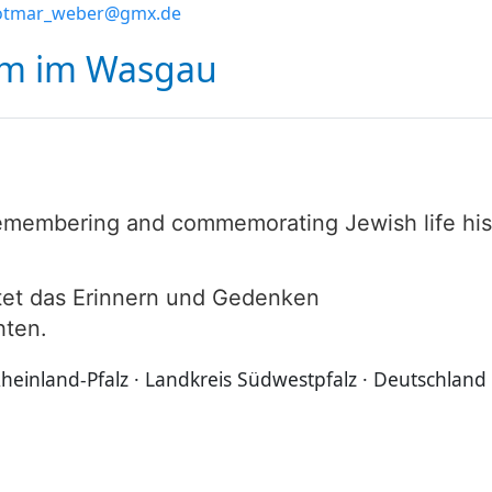
otmar_weber@gmx.de
um im Wasgau
membering and commemorating Jewish life his
ltet das Erinnern und Gedenken
hten.