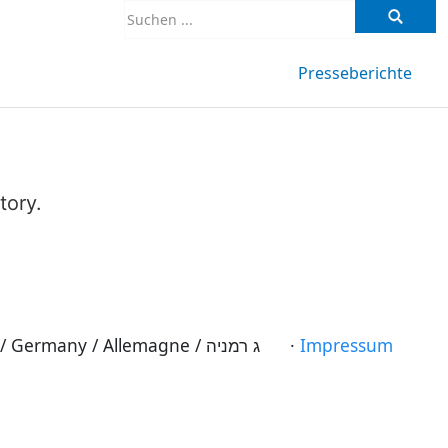
Presseberichte
tory.
© Arbeitskreis Judentum im Wasgau · 66994 Dahn · Rheinland-Pfalz · Landkreis Südwestpfalz · Deutschland / Germany / Allemagne / ג רמניה ·
Impressum